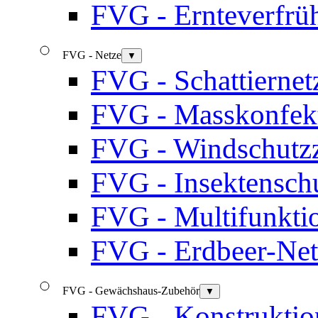
FVG - Ernteverfrü
FVG - Netze
▼
FVG - Schattiernet
FVG - Masskonfekt
FVG - Windschutz
FVG - Insektensch
FVG - Multifunkti
FVG - Erdbeer-Netz
FVG - Gewächshaus-Zubehör
▼
FVG - Konstruktion