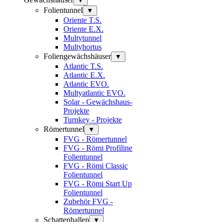
▼
Folientunnel
▼
Oriente T.S.
Oriente E.X.
Multytunnel
Multyhortus
Foliengewächshäuser
▼
Atlantic T.S.
Atlantic E.X.
Atlantic EVO.
Multyatlantic EVO.
Solar - Gewächshaus-
Projekte
Turnkey - Projekte
Römertunnel
▼
FVG - Römertunnel
FVG - Römi Profiline
Folientunnel
FVG - Römi Classic
Folientunnel
FVG - Römi Start Up
Folientunnel
Zubehör FVG -
Römertunnel
Schattenhallen
▼