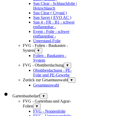
Sun Clear - Schlauchfolie |
Heizschlauch
Sun Clear ( Crystal )
Sun Saver ( EVO AC )
Sun 4 - FR - B1 - schwer
entflammbar -
Event - Folie - schwer
entflammbar -
Unterstand-Folie
FVG - Folien - Baukasten -
System
▼
Folien - Baukasten -
System
FVG - Obstüberdachung
▼
Obstüberdachung - PE-
Folie und PE-Gewebe
Zurück zur Gesamtauswahl
▼
Gesamtauswahl
Gartenbaubedarf
▼
FVG - Gartenbau-und Agrar-
Folien
▼
FVG - Noppenfolie
FVG - Unterspannfolie