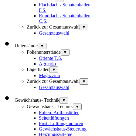
Flachdach - Schattenhallen
F.S.
Runddach - Schattenhallen
C.S.
Zurück zur Gesamtauswahl
▼
Gesamtauswahl
Unterstände
▼
Folienunterstände
▼
Oriente T.S.
Agricolo
Lagerhallen
▼
Magazzino
Zurück zur Gesamtauswahl
▼
Gesamtauswahl
Gewächshaus- Technik
▼
Gewächshaus - Technik
▼
Folien- Aufblaslüfter
Seitenlüftungen
First- Lüftungsmotoren
Gewächshaus-Steuerung
Heizungssysteme |