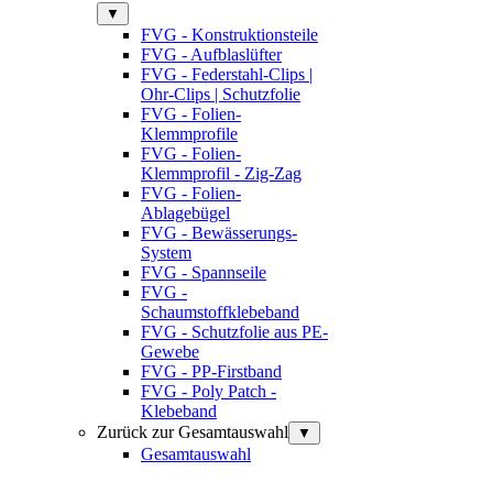
▼
FVG - Konstruktionsteile
FVG - Aufblaslüfter
FVG - Federstahl-Clips |
Ohr-Clips | Schutzfolie
FVG - Folien-
Klemmprofile
FVG - Folien-
Klemmprofil - Zig-Zag
FVG - Folien-
Ablagebügel
FVG - Bewässerungs-
System
FVG - Spannseile
FVG -
Schaumstoffklebeband
FVG - Schutzfolie aus PE-
Gewebe
FVG - PP-Firstband
FVG - Poly Patch -
Klebeband
Zurück zur Gesamtauswahl
▼
Gesamtauswahl