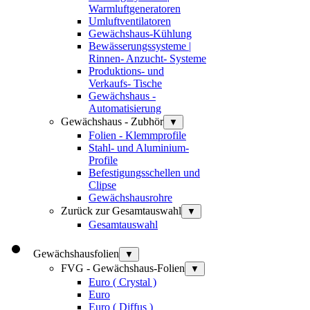
Warmluftgeneratoren
Umluftventilatoren
Gewächshaus-Kühlung
Bewässerungssysteme |
Rinnen- Anzucht- Systeme
Produktions- und
Verkaufs- Tische
Gewächshaus -
Automatisierung
Gewächshaus - Zubhör
▼
Folien - Klemmprofile
Stahl- und Aluminium-
Profile
Befestigungsschellen und
Clipse
Gewächshausrohre
Zurück zur Gesamtauswahl
▼
Gesamtauswahl
Gewächshausfolien
▼
FVG - Gewächshaus-Folien
▼
Euro ( Crystal )
Euro
Euro ( Diffus )