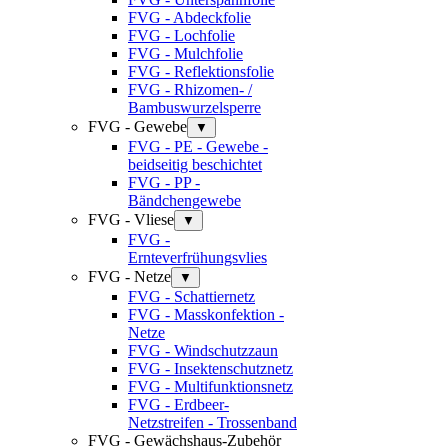
FVG - Abdeckfolie
FVG - Lochfolie
FVG - Mulchfolie
FVG - Reflektionsfolie
FVG - Rhizomen- /
Bambuswurzelsperre
FVG - Gewebe
▼
FVG - PE - Gewebe -
beidseitig beschichtet
FVG - PP -
Bändchengewebe
FVG - Vliese
▼
FVG -
Ernteverfrühungsvlies
FVG - Netze
▼
FVG - Schattiernetz
FVG - Masskonfektion -
Netze
FVG - Windschutzzaun
FVG - Insektenschutznetz
FVG - Multifunktionsnetz
FVG - Erdbeer-
Netzstreifen - Trossenband
FVG - Gewächshaus-Zubehör