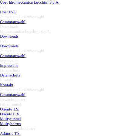
Über Idromeccanica Lucchini S.p.A.
FVG
▼
Über FVG
Zurück zur Gesamtauswahl
▼
Gesamtauswahl
Downloads
▼
Idromeccanica Lucchini S.p.A.
▼
Downloads
FVG
▼
Downloads
Zurück zur Gesamtauswahl
▼
Gesamtauswahl
Impressum
▼
Impressum
Datenschutz
▼
Datenschutz
Kontakt
▼
Kontakt
Zurück zur Gesamtauswahl
▼
Gesamtauswahl
Gewächshäuser
▼
Folientunnel
▼
Oriente T.S.
Oriente E.X.
Multytunnel
Multyhortus
Foliengewächshäuser
▼
Atlantic T.S.