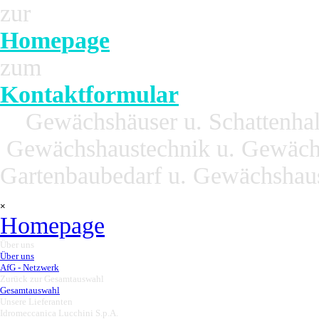
Direkt zum Seiteninhalt
zur
Homepage
zum
Kontaktformular
Gewächshäuser u. Schattenhall
Gewächshaustechnik u. Gewäch
Gartenbaubedarf u. Gewächsh
Menü überspringen
×
Homepage
Über uns
▼
Über uns
AfG - Netzwerk
Zurück zur Gesamtauswahl
▼
Gesamtauswahl
Unsere Lieferanten
▼
Idromeccanica Lucchini S.p.A.
▼