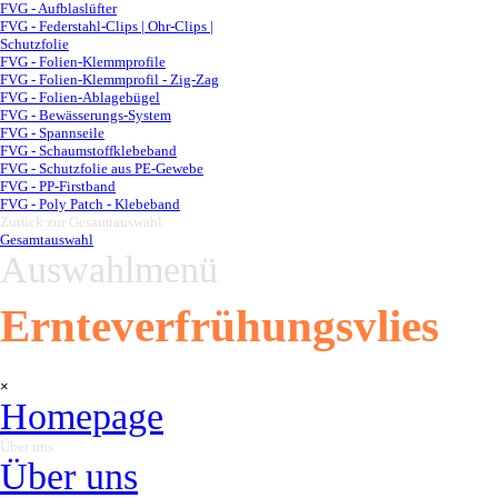
FVG - Aufblaslüfter
FVG - Federstahl-Clips | Ohr-Clips |
Schutzfolie
FVG - Folien-Klemmprofile
FVG - Folien-Klemmprofil - Zig-Zag
FVG - Folien-Ablagebügel
FVG - Bewässerungs-System
FVG - Spannseile
FVG - Schaumstoffklebeband
FVG - Schutzfolie aus PE-Gewebe
FVG - PP-Firstband
FVG - Poly Patch - Klebeband
Zurück zur Gesamtauswahl
▼
Gesamtauswahl
Auswahlmenü
Ernteverfrühungsvlies
Menü überspringen
×
Homepage
Über uns
▼
Über uns