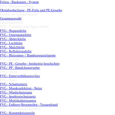
Folien - Baukasten - System
FVG - Obstüberdachung
▼
Obstüberdachung - PE-Folie und PE-Gewebe
Zurück zur Gesamtauswahl
▼
Gesamtauswahl
Gartenbaubedarf
▼
FVG - Gartenbau-und Agrar- Folien
▼
FVG - Noppenfolie
FVG - Unterspannfolie
FVG - Abdeckfolie
FVG - Lochfolie
FVG - Mulchfolie
FVG - Reflektionsfolie
FVG - Rhizomen- / Bambuswurzelsperre
FVG - Gewebe
▼
FVG - PE - Gewebe - beidseitig beschichtet
FVG - PP - Bändchengewebe
FVG - Vliese
▼
FVG - Ernteverfrühungsvlies
FVG - Netze
▼
FVG - Schattiernetz
FVG - Masskonfektion - Netze
FVG - Windschutzzaun
FVG - Insektenschutznetz
FVG - Multifunktionsnetz
FVG - Erdbeer-Netzstreifen - Trossenband
FVG - Gewächshaus-Zubehör
▼
FVG - Konstruktionsteile