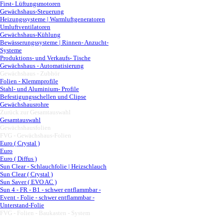
First- Lüftungsmotoren
Gewächshaus-Steuerung
Heizungssysteme | Warmluftgeneratoren
Umluftventilatoren
Gewächshaus-Kühlung
Bewässerungssysteme | Rinnen- Anzucht-
Systeme
Produktions- und Verkaufs- Tische
Gewächshaus - Automatisierung
Gewächshaus - Zubhör
▼
Folien - Klemmprofile
Stahl- und Aluminium- Profile
Befestigungsschellen und Clipse
Gewächshausrohre
Zurück zur Gesamtauswahl
▼
Gesamtauswahl
Gewächshausfolien
▼
FVG - Gewächshaus-Folien
▼
Euro ( Crystal )
Euro
Euro ( Diffus )
Sun Clear - Schlauchfolie | Heizschlauch
Sun Clear ( Crystal )
Sun Saver ( EVO AC )
Sun 4 - FR - B1 - schwer entflammbar -
Event - Folie - schwer entflammbar -
Unterstand-Folie
FVG - Folien - Baukasten - System
▼