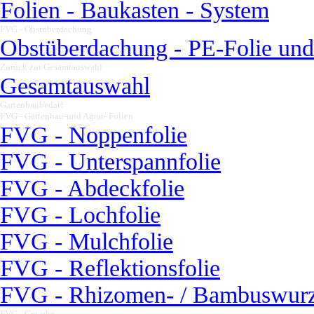
Folien - Baukasten - System
FVG - Obstüberdachung
▼
Obstüberdachung - PE-Folie u
Zurück zur Gesamtauswahl
▼
Gesamtauswahl
Gartenbaubedarf
▼
FVG - Gartenbau-und Agrar- Folien
▼
FVG - Noppenfolie
FVG - Unterspannfolie
FVG - Abdeckfolie
FVG - Lochfolie
FVG - Mulchfolie
FVG - Reflektionsfolie
FVG - Rhizomen- / Bambuswurz
FVG - Gewebe
▼