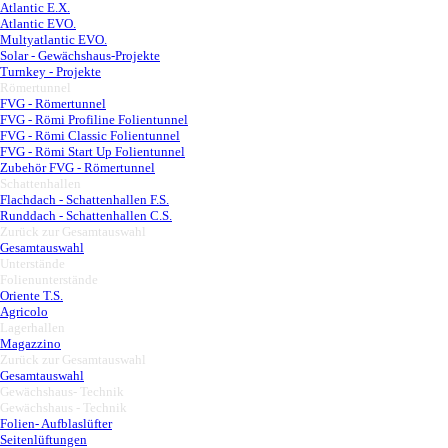
Atlantic E.X.
Atlantic EVO.
Multyatlantic EVO.
Solar - Gewächshaus-Projekte
Turnkey - Projekte
Römertunnel
▼
FVG - Römertunnel
FVG - Römi Profiline Folientunnel
FVG - Römi Classic Folientunnel
FVG - Römi Start Up Folientunnel
Zubehör FVG - Römertunnel
Schattenhallen
▼
Flachdach - Schattenhallen F.S.
Runddach - Schattenhallen C.S.
Zurück zur Gesamtauswahl
▼
Gesamtauswahl
Unterstände
▼
Folienunterstände
▼
Oriente T.S.
Agricolo
Lagerhallen
▼
Magazzino
Zurück zur Gesamtauswahl
▼
Gesamtauswahl
Gewächshaus- Technik
▼
Gewächshaus - Technik
▼
Folien- Aufblaslüfter
Seitenlüftungen