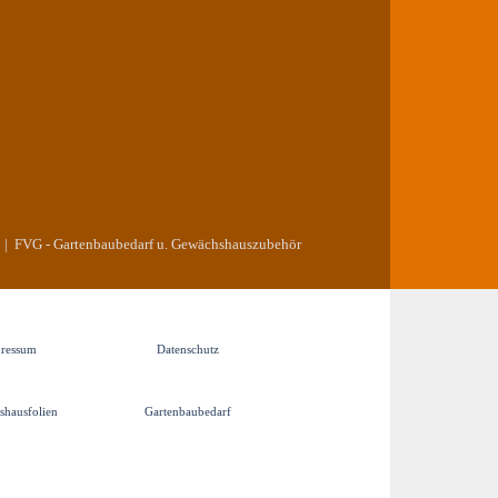
n | FVG - Gartenbaubedarf u. Gewächshauszubehör
ressum
Datenschutz
▼
▼
hausfolien
Gartenbaubedarf
▼
▼