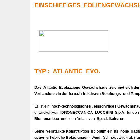
EINSCHIFFIGES FOLIENGEWÄCHS
TYP : ATLANTIC EVO.
Das Atlantic Evoluzzione Gewächshaus zeichnet sich durch
Vorhandensein der fortschrittlichsten Belüftungs- und Tem
Es ist ein
hoch-technologisches , einschiffiges Gewächsha
entwickelt von
IDROMECCANICA LUCCHINI S.p.A.
für de
Blumenanbau
und den Anbau von
Spezialkulturen
.
Seine
verstärkte Konstruktion
ist
optimier
t für
hohe Tragf
gegen erhebliche Belastungen
( Wind , Schnee , Zugkraft )