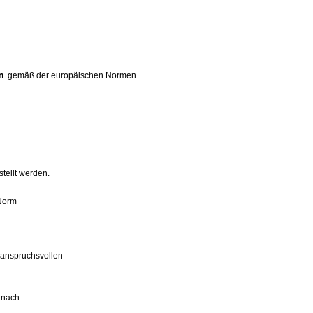
n
gemäß der europäischen Normen
tellt werden.
r Norm
anspruchsvollen
nach