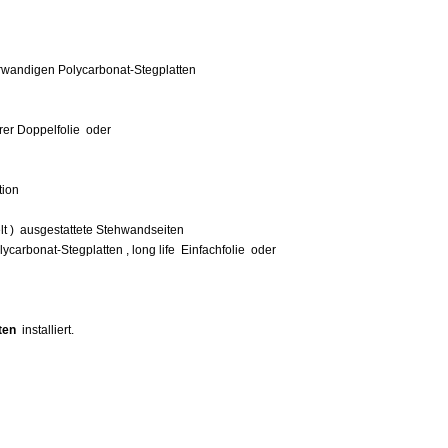
andigen Polycarbonat-Stegplatten
rer Doppelfolie oder
tion
lt ) ausgestattete Stehwandseiten
onat-Stegplatten , long life Einfachfolie oder
ten
installiert.