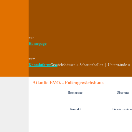
Direkt zum Seiteninhalt
zur
Homepage
zum
Kontaktformular
Gewächshäuser u. Schattenhallen | Unterstände u
Atlantic EVO. - Foliengewächshaus
Homepage
Über uns
Kontakt
Gewächshäuse
▼
Menü überspringen