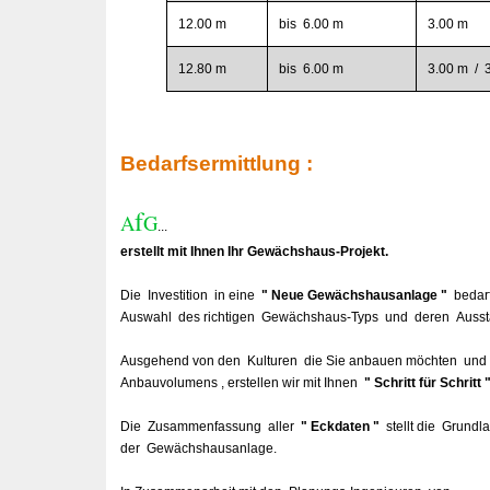
12.00 m
bis 6.00 m
3.00 m
12.80 m
bis 6.00 m
3.00 m / 
Bedarfsermittlung :
f
A
G
...
erstellt mit Ihnen Ihr Gewächshaus-Projekt.
Die Investition in eine
" Neue Gewächshausanlage "
bedarf
Auswahl des richtigen Gewächshaus-Typs und deren Ausst
Ausgehend von den Kulturen die Sie anbauen möchten und 
Anbauvolumens , erstellen wir mit Ihnen
" Schritt für Schritt 
Die Zusammenfassung aller
" Eckdaten "
stellt die Grundl
der Gewächshausanlage.