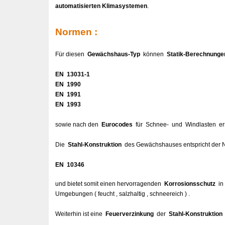
automatisierten Klimasystemen
.
Normen :
Für diesen
Gewächshaus-Typ
können
Statik-Berechnunge
EN 13031-1
EN 1990
EN 1991
EN 1993
sowie nach den
Eurocodes
für Schnee- und Windlasten ers
Die
Stahl-
Konstruktion
des Gewächshauses
entspricht de
EN 10346
und bietet somit einen hervorragenden
Korrosionsschutz
in 
Umgebungen ( feucht , salzhaltig , schneereich ) .
Weiterhin ist eine
Feuerverzinkung
der
Stahl-Konstruktion