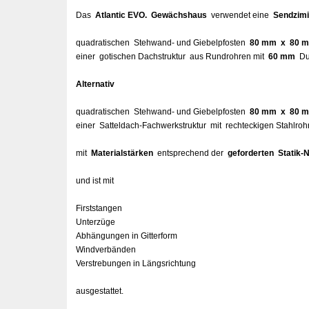
Das
Atlantic EVO. Gewächshaus
verwendet eine
Sendzimi
quadratischen Stehwand- und Giebelpfosten
80 mm x 80 
einer gotischen Dachstruktur aus Rundrohren mit
60 mm
Du
Alternativ
quadratischen Stehwand- und Giebelpfosten
80 mm x 80 
einer Satteldach-Fachwerkstruktur mit rechteckigen Stahlro
mit
Materialstärken
entsprechend der
geforderten Statik
und ist mit
Firststangen
Unterzüge
Abhängungen in Gitterform
Windverbänden
Verstrebungen in Längsrichtung
ausgestattet.