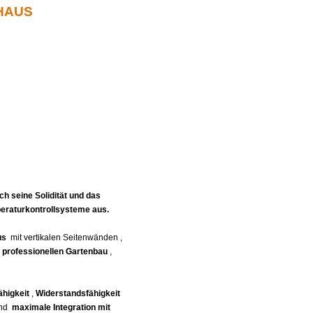
HAUS
 seine Solidität und das
peraturkontrollsysteme aus.
us
mit vertikalen Seitenwänden ,
n
professionellen Gartenbau
,
ähigkeit
,
Widerstandsfähigkeit
 und
maximale Integration mit