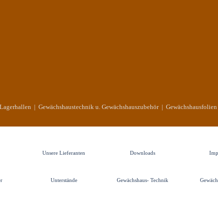
. Lagerhallen | Gewächshaustechnik u. Gewächshauszubehör | Gewächshausfolie
Unsere Lieferanten
Downloads
Imp
▼
▼
▼
r
Unterstände
Gewächshaus- Technik
Gewächs
▼
▼
▼