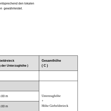
 entsprechend den lokalen
n gewährleistet.
Gesamthöhe
beldreieck
( C )
g der Unterzughöhe )
Unterzughöhe
3.00 m
+
Höhe Giebeldreieck
3.00 m