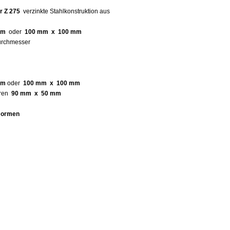
r Z 275
verzinkte Stahlkonstruktion aus
mm
oder
100 mm x 100 mm
rchmesser
mm
oder
100 mm x 100 mm
hren
90 mm x 50 mm
-Normen