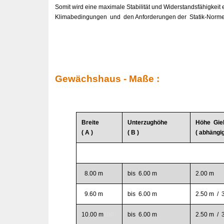
Somit wird eine maximale Stabilität und Widerstandsfähigkeit
Klimabedingungen und den Anforderungen der Statik-Norme
Gewächshaus - Maße :
Breite
Unterzughöhe
Höhe
Gie
( A )
( B )
( abhängi
8.00 m
bis 6.00 m
2.00 m
9.60 m
bis 6.00 m
2.50 m / 
100
10.00 m
bis 6.00 m
2.50 m / 