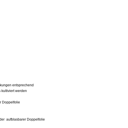
tärkungen entsprechend
ultiviert werden
r Doppelfolie
 oder
aufblasbarer Doppelfolie