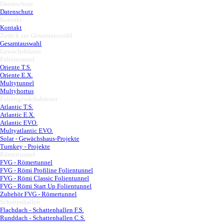
Datenschutz
▼
Datenschutz
Kontakt
▼
Kontakt
Zurück zur Gesamtauswahl
▼
Gesamtauswahl
Gewächshäuser
▼
Folientunnel
▼
Oriente T.S.
Oriente E.X.
Multytunnel
Multyhortus
Foliengewächshäuser
▼
Atlantic T.S.
Atlantic E.X.
Atlantic EVO.
Multyatlantic EVO.
Solar - Gewächshaus-Projekte
Turnkey - Projekte
Römertunnel
▼
FVG - Römertunnel
FVG - Römi Profiline Folientunnel
FVG - Römi Classic Folientunnel
FVG - Römi Start Up Folientunnel
Zubehör FVG - Römertunnel
Schattenhallen
▼
Flachdach - Schattenhallen F.S.
Runddach - Schattenhallen C.S.