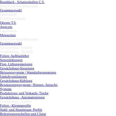
Runddach - Schattenhallen C.S.
Zurück zur Gesamtauswahl
▼
Gesamtauswahl
Unterstände
▼
Folienunterstände
▼
Oriente T.S.
Agricolo
Lagerhallen
▼
Magazzino
Zurück zur Gesamtauswahl
▼
Gesamtauswahl
Gewächshaus- Technik
▼
Gewächshaus - Technik
▼
Folien- Aufblaslüfter
Seitenlüftungen
First- Lüftungsmotoren
Gewächshaus-Steuerung
Heizungssysteme | Warmluftgeneratoren
Umluftventilatoren
Gewächshaus-Kühlung
Bewässerungssysteme | Rinnen- Anzucht-
Systeme
Produktions- und Verkaufs- Tische
Gewächshaus - Automatisierung
Gewächshaus - Zubhör
▼
Folien - Klemmprofile
Stahl- und Aluminium- Profile
Befestigungsschellen und Clipse