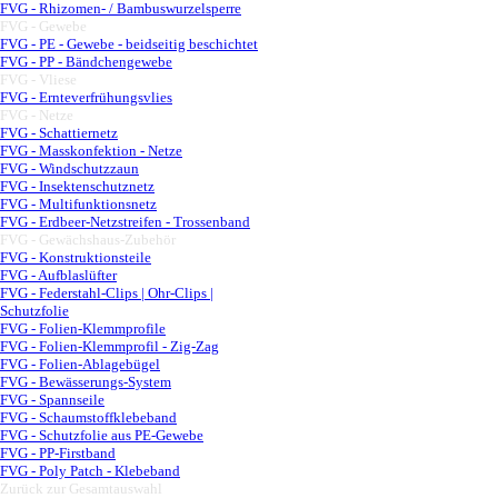
FVG - Rhizomen- / Bambuswurzelsperre
FVG - Gewebe
▼
FVG - PE - Gewebe - beidseitig beschichtet
FVG - PP - Bändchengewebe
FVG - Vliese
▼
FVG - Ernteverfrühungsvlies
FVG - Netze
▼
FVG - Schattiernetz
FVG - Masskonfektion - Netze
FVG - Windschutzzaun
FVG - Insektenschutznetz
FVG - Multifunktionsnetz
FVG - Erdbeer-Netzstreifen - Trossenband
FVG - Gewächshaus-Zubehör
▼
FVG - Konstruktionsteile
FVG - Aufblaslüfter
FVG - Federstahl-Clips | Ohr-Clips |
Schutzfolie
FVG - Folien-Klemmprofile
FVG - Folien-Klemmprofil - Zig-Zag
FVG - Folien-Ablagebügel
FVG - Bewässerungs-System
FVG - Spannseile
FVG - Schaumstoffklebeband
FVG - Schutzfolie aus PE-Gewebe
FVG - PP-Firstband
FVG - Poly Patch - Klebeband
Zurück zur Gesamtauswahl
▼