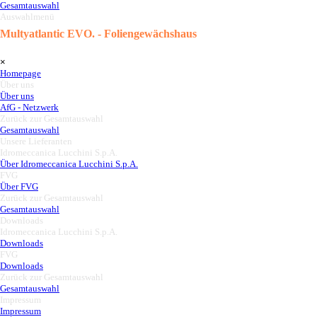
Gesamtauswahl
Auswahlmenü
Multyatlantic EVO. - Foliengewächshaus
Menü überspringen
×
Homepage
Über uns
▼
Über uns
AfG - Netzwerk
Zurück zur Gesamtauswahl
▼
Gesamtauswahl
Unsere Lieferanten
▼
Idromeccanica Lucchini S.p.A.
▼
Über Idromeccanica Lucchini S.p.A.
FVG
▼
Über FVG
Zurück zur Gesamtauswahl
▼
Gesamtauswahl
Downloads
▼
Idromeccanica Lucchini S.p.A.
▼
Downloads
FVG
▼
Downloads
Zurück zur Gesamtauswahl
▼
Gesamtauswahl
Impressum
▼
Impressum