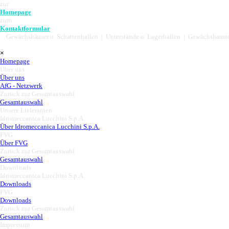
Direkt zum Seiteninhalt
zur
Homepage
zum
Kontaktformular
Gewächshäuser u. Schattenhallen | Unterstände u. Lagerhallen | Gewächshaus
Menü überspringen
×
Homepage
Über uns
▼
Über uns
AfG - Netzwerk
Zurück zur Gesamtauswahl
▼
Gesamtauswahl
Unsere Lieferanten
▼
Idromeccanica Lucchini S.p.A.
▼
Über Idromeccanica Lucchini S.p.A.
FVG
▼
Über FVG
Zurück zur Gesamtauswahl
▼
Gesamtauswahl
Downloads
▼
Idromeccanica Lucchini S.p.A.
▼
Downloads
FVG
▼
Downloads
Zurück zur Gesamtauswahl
▼
Gesamtauswahl
Impressum
▼