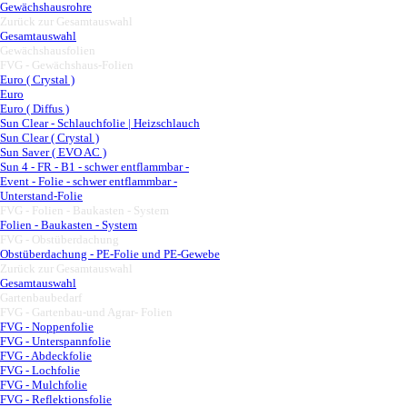
Gewächshausrohre
Zurück zur Gesamtauswahl
▼
Gesamtauswahl
Gewächshausfolien
▼
FVG - Gewächshaus-Folien
▼
Euro ( Crystal )
Euro
Euro ( Diffus )
Sun Clear - Schlauchfolie | Heizschlauch
Sun Clear ( Crystal )
Sun Saver ( EVO AC )
Sun 4 - FR - B1 - schwer entflammbar -
Event - Folie - schwer entflammbar -
Unterstand-Folie
FVG - Folien - Baukasten - System
▼
Folien - Baukasten - System
FVG - Obstüberdachung
▼
Obstüberdachung - PE-Folie und PE-Gewebe
Zurück zur Gesamtauswahl
▼
Gesamtauswahl
Gartenbaubedarf
▼
FVG - Gartenbau-und Agrar- Folien
▼
FVG - Noppenfolie
FVG - Unterspannfolie
FVG - Abdeckfolie
FVG - Lochfolie
FVG - Mulchfolie
FVG - Reflektionsfolie