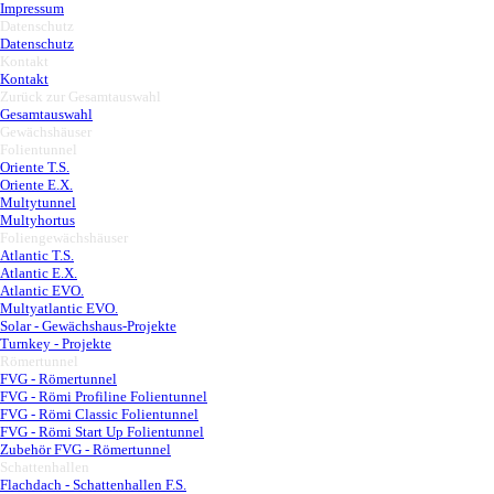
Impressum
Datenschutz
▼
Datenschutz
Kontakt
▼
Kontakt
Zurück zur Gesamtauswahl
▼
Gesamtauswahl
Gewächshäuser
▼
Folientunnel
▼
Oriente T.S.
Oriente E.X.
Multytunnel
Multyhortus
Foliengewächshäuser
▼
Atlantic T.S.
Atlantic E.X.
Atlantic EVO.
Multyatlantic EVO.
Solar - Gewächshaus-Projekte
Turnkey - Projekte
Römertunnel
▼
FVG - Römertunnel
FVG - Römi Profiline Folientunnel
FVG - Römi Classic Folientunnel
FVG - Römi Start Up Folientunnel
Zubehör FVG - Römertunnel
Schattenhallen
▼
Flachdach - Schattenhallen F.S.