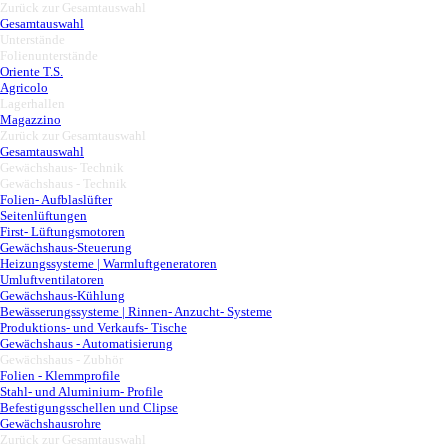
Zurück zur Gesamtauswahl
▼
Gesamtauswahl
Unterstände
▼
Folienunterstände
▼
Oriente T.S.
Agricolo
Lagerhallen
▼
Magazzino
Zurück zur Gesamtauswahl
▼
Gesamtauswahl
Gewächshaus- Technik
▼
Gewächshaus - Technik
▼
Folien- Aufblaslüfter
Seitenlüftungen
First- Lüftungsmotoren
Gewächshaus-Steuerung
Heizungssysteme | Warmluftgeneratoren
Umluftventilatoren
Gewächshaus-Kühlung
Bewässerungssysteme | Rinnen- Anzucht- Systeme
Produktions- und Verkaufs- Tische
Gewächshaus - Automatisierung
Gewächshaus - Zubhör
▼
Folien - Klemmprofile
Stahl- und Aluminium- Profile
Befestigungsschellen und Clipse
Gewächshausrohre
Zurück zur Gesamtauswahl
▼